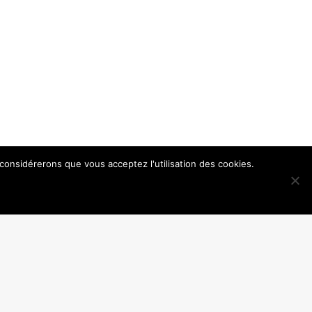
 considérerons que vous acceptez l'utilisation des cookies.
ntions légales
Politique de confidentialité
Plan du site