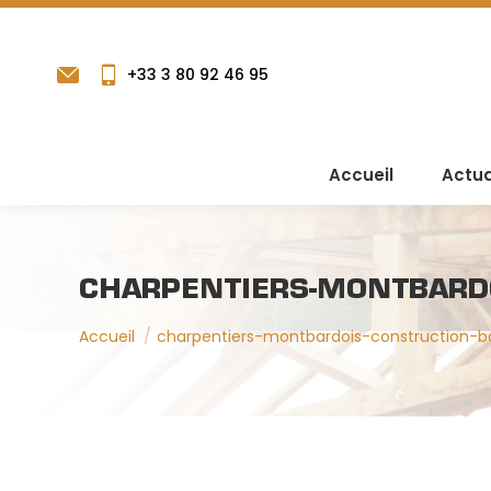
+33 3 80 92 46 95
Accueil
Actua
CHARPENTIERS-MONTBARDO
Vous êtes ici :
Accueil
charpentiers-montbardois-construction-b