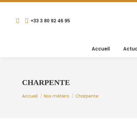
+33 3 80 92 46 95
Accueil
Actua
CHARPENTE
Vous êtes ici :
Accueil
Nos métiers
Charpente