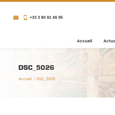
+33 3 80 92 46 95
Accueil
Actua
DSC_5026
Vous êtes ici :
Accueil
DSC_5026